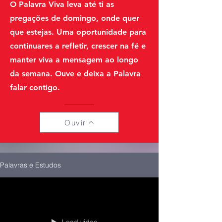
O Palavra Viva leva até ti as
pregações de domingo, onde quer
que estejas. Uma oportunidade para
continuares a refletir, crescer na fé e
manter viva a mensagem ao longo
da semana. Ouve e deixa a Palavra
falar contigo.
Ouvir
Palavras e Estudos