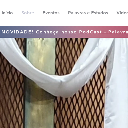
Início
Sobre
Eventos
Palavras e Estudos
Víde
NOVIDADE! Conheça nosso
PodCast - Palavr