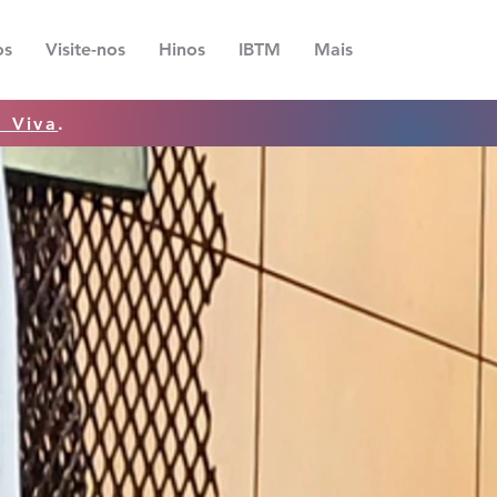
os
Visite-nos
Hinos
IBTM
Mais
a Viva
.