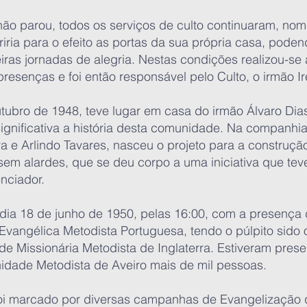
 não parou, todos os serviços de culto continuaram, n
iria para o efeito as portas da sua própria casa, pode
eiras jornadas de alegria. Nestas condições realizou-se 
resenças e foi então responsável pelo Culto, o irmão I
outubro de 1948, teve lugar em casa do irmão Álvaro Di
ignificativa a história desta comunidade. Na companhia
ra e Arlindo Tavares, nasceu o projeto para a construç
sem alardes, que se deu corpo a uma iniciativa que tev
enciador.
dia 18 de junho de 1950, pelas 16:00, com a presença 
a Evangélica Metodista Portuguesa, tendo o púlpito sid
e Missionária Metodista de Inglaterra. Estiveram prese
idade Metodista de Aveiro mais de mil pessoas.
oi marcado por diversas campanhas de Evangelização 