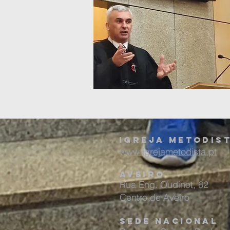
Igreja
metodis
www.igrejametodista.pt
aveiro
Rua Eng. Oudinot, 62
Centro de Aveiro
sede nacional