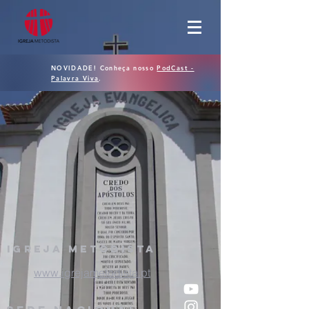
NOVIDADE! Conheça nosso
PodCast -
Palavra Viva
.
Igreja
metodista
www.igrejametodista.pt