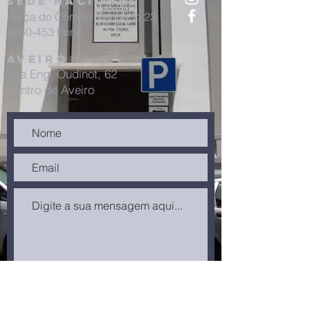
sede nacional
Praça do Coronel Pacheco 23
4050-453 Porto
aveiro
Rua Eng. Oudinot, 62
Centro de Aveiro